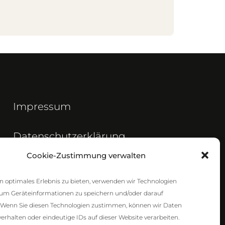
Impressum
Datenschutzerklärung
Cookie-Zustimmung verwalten
Cookie-Richtlinien
 optimales Erlebnis zu bieten, verwenden wir Technologien
Barrierefreiheit
 um Geräteinformationen zu speichern und/oder darauf
. Wenn Sie diesen Technologien zustimmen, können wir Daten
verhalten oder eindeutige IDs auf dieser Website verarbeiten.